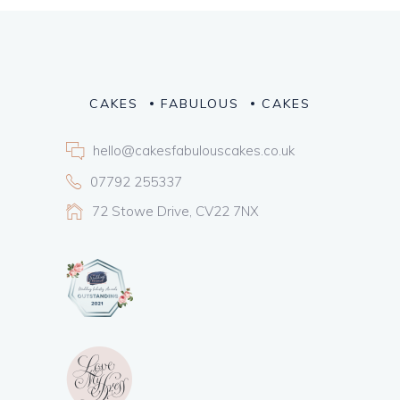
CAKES
FABULOUS
CAKES
hello@cakesfabulouscakes.co.uk
07792 255337
72 Stowe Drive, CV22 7NX