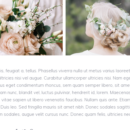
s, feugiat a, tellus. Phasellus viverra nulla ut metus varius laoreet
ricies nisi vel augue. Curabitur ullamcorper ultricies nisi. Nam eg
llus eget condimentum rhoncus, sem quam semper libero, sit ame
nunc, blandit vel, luctus pulvinar, hendrerit id, lorem. Maecena
vitae sapien ut libero venenatis faucibus. Nullam quis ante. Etia
 Duis leo. Sed fringilla mauris sit amet nibh. Donec sodales sagitt
odales, augue velit cursus nunc. Donec quam felis, ultricies nec