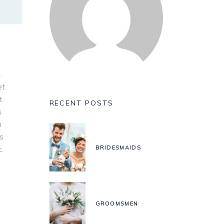
.
et
t
RECENT POSTS
s
m
is
BRIDESMAIDS
.
GROOMSMEN