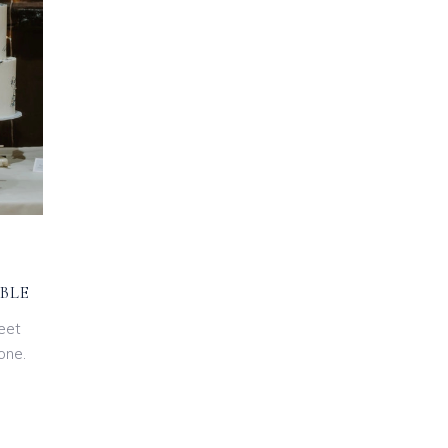
BLE
eet
one.