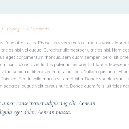
Pricing
0 Comments
s, feugiat a, tellus. Phasellus viverra nulla ut metus varius laoreet
ricies nisi vel augue. Curabitur ullamcorper ultricies nisi. Nam eg
llus eget condimentum rhoncus, sem quam semper libero, sit ame
nunc, blandit vel, luctus pulvinar, hendrerit id, lorem. Maecena
vitae sapien ut libero venenatis faucibus. Nullam quis ante. Etia
 Duis leo. Sed fringilla mauris sit amet nibh. Donec sodales sagitt
odales, augue velit cursus nunc. Donec quam felis, ultricies nec
 amet, consectetuer adipiscing elit. Aenean
igula eget dolor. Aenean massa.