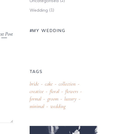
(2)
Uncategorised
(1)
Wedding
#MY WEDDING
xt Post
TAGS
bride
cake
collection
creative
floral
flowers
formal
groom
luxury
minimal
wedding