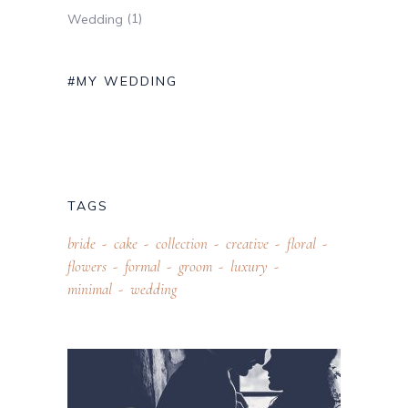
(1)
Wedding
#MY WEDDING
TAGS
bride
cake
collection
creative
floral
flowers
formal
groom
luxury
minimal
wedding