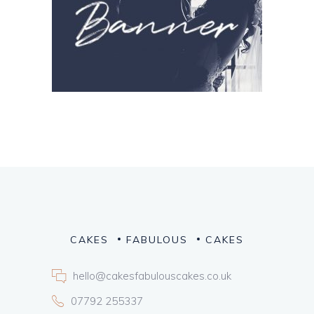
CAKES
FABULOUS
CAKES
hello@cakesfabulouscakes.co.uk
07792 255337