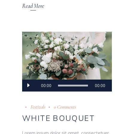
Read More
Audio
00:00
00:00
Player
Festivals
0 Comments
WHITE BOUQUET
Lorem ipsum dolor sit amet, consectetuer