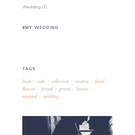
(1)
Wedding
#MY WEDDING
TAGS
bride
cake
collection
creative
floral
flowers
formal
groom
luxury
minimal
wedding